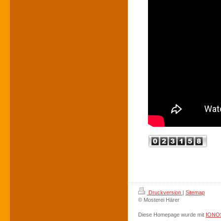
Druckversion
|
Sitemap
© Mosterei Härer
Diese Homepage wurde mit
IONOS