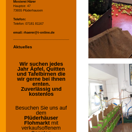
Mosterei Härer
Hauptstr. 47
73655 Plüderhausen
Telefon:
Telefon:
07181 81167
email: rhaerer@t-online.de
Aktuelles
Wir suchen jedes
Jahr Äpfel, Quitten
und Tafelbirnen die
wir gerne bei Ihnen
ernten.
Zuverlässig und
kostenlos
Besuchen Sie uns auf
dem
Plüderhäuser
Flohmarkt
mit
verkaufsoffenem