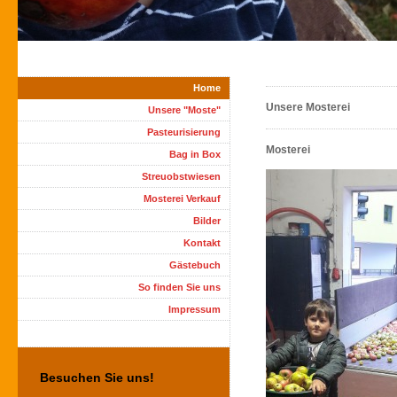
Home
Unsere Mosterei
Unsere "Moste"
Pasteurisierung
Mosterei
Bag in Box
Streuobstwiesen
Mosterei Verkauf
Bilder
Kontakt
Gästebuch
So finden Sie uns
Impressum
Besuchen Sie uns!