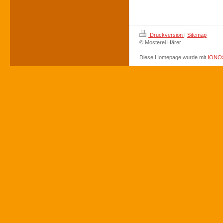
Druckversion
|
Sitemap
© Mosterei Härer
Diese Homepage wurde mit
IONOS