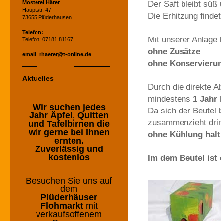
Der Saft bleibt süß
Mosterei Härer
Hauptstr. 47
Die Erhitzung finde
73655 Plüderhausen
Telefon:
Mit unserer Anlage 
Telefon:
07181 81167
ohne Zusätze
email: rhaerer@t-online.de
ohne Konservierun
Aktuelles
Durch die direkte Ab
mindestens
1 Jahr 
Wir suchen jedes
Da sich der Beutel 
Jahr Äpfel, Quitten
zusammenzieht dring
und Tafelbirnen die
wir gerne bei Ihnen
ohne Kühlung halt
ernten.
Zuverlässig und
kostenlos
Im dem Beutel ist 
Besuchen Sie uns auf
dem
Plüderhäuser
Flohmarkt
mit
verkaufsoffenem