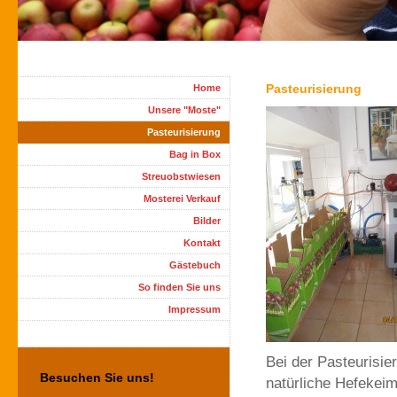
Pasteurisierung
Home
Unsere "Moste"
Pasteurisierung
Bag in Box
Streuobstwiesen
Mosterei Verkauf
Bilder
Kontakt
Gästebuch
So finden Sie uns
Impressum
Bei der Pasteurisie
Besuchen Sie uns!
natürliche Hefekeim