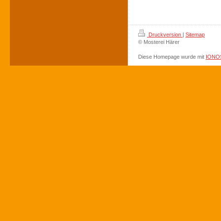
Druckversion
|
Sitemap
© Mosterei Härer
Diese Homepage wurde mit
IONOS